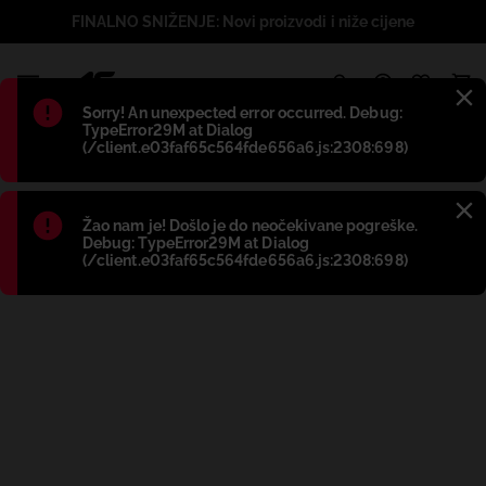
FINALNO SNIŽENJE: Novi proizvodi i niže cijene
1
Błąd
:
Sorry! An unexpected error occurred. Debug:
TypeError29M at Dialog
(/client.e03faf65c564fde656a6.js:2308:698)
Błąd
:
Žao nam je! Došlo je do neočekivane pogreške.
Debug: TypeError29M at Dialog
(/client.e03faf65c564fde656a6.js:2308:698)