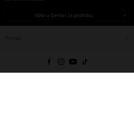
Idite u Centar za podršku
Prečaci
4.9
Na temelju
456
recenzije
iz svih vremena
Preuzmi Aplikaciju:
App Store
Google Play
App Gallery