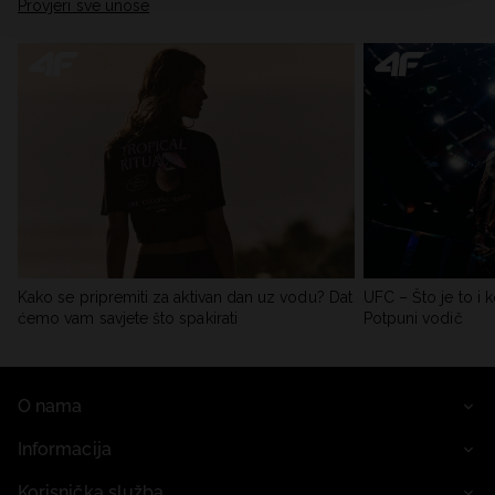
Provjeri sve unose
Kako se pripremiti za aktivan dan uz vodu? Dat
UFC – Što je to i k
ćemo vam savjete što spakirati
Potpuni vodič
O nama
Informacija
Korisnička služba