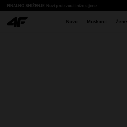
FINALNO SNIŽENJE: Novi proizvodi i niže cijene
Novo
Muškarci
Žen