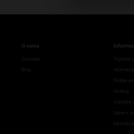
O nama
Informac
Za posao
Trgovina o
Blog
Informaci
Politika pr
Hosting
Odredbe 
Izjave o s
Informacij