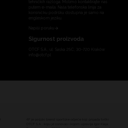
tehničkih razloga. Molimo kontaktirajte nas
putem e-maila. Naša telefonska linija za
korisničku podršku dostupna je samo na
engleskom jeziku.
Napiši poruku
Sigurnost proizvoda
OTCF S.A., ul. Saska 25C, 30-720 Kraków
info@otcf.pl
e
4F je poljski brend sportske odjeće koji pripada tvrtki
OTCF S.A., koju je osnovao i kojom upravlja Igor Klaja.