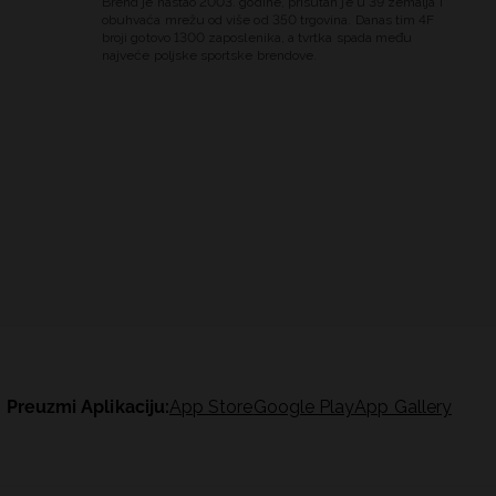
Brend je nastao 2003. godine, prisutan je u 39 zemalja i
obuhvaća mrežu od više od 350 trgovina. Danas tim 4F
broji gotovo 1300 zaposlenika, a tvrtka spada među
najveće poljske sportske brendove.
Preuzmi Aplikaciju:
App Store
Google Play
App Gallery