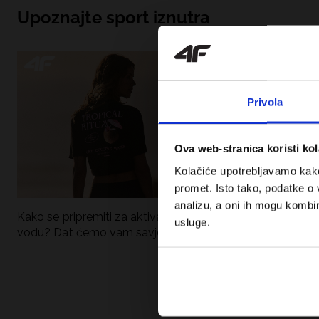
Upoznajte sport iznutra
Privola
Ova web-stranica koristi kol
Kolačiće upotrebljavamo kako 
promet. Isto tako, podatke o 
analizu, a oni ih mogu kombini
Kako se pripremiti za aktivan dan uz
UFC – Što je to i
usluge.
vodu? Dat ćemo vam savjete što
kategorije? Potp
spakirati