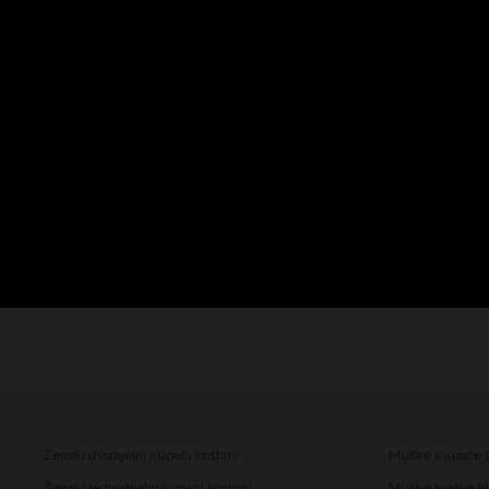
Ženski dvodijelni kupaći kostimi
Muške kupaće 
Ženski jednodijelni kupaći kostimi
Muške kratke hl