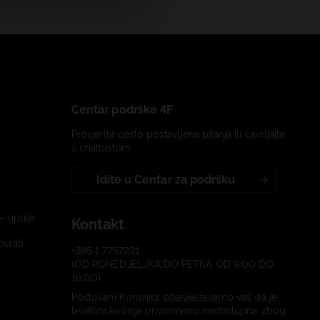
Centar podrške 4F
Provjerite često postavljena pitanja ili čavrljajte
s chatbotom:
Idite u Centar za podršku
– upute
Kontakt
ovrat)
+385 1 7757231
(OD PONEDJELJKA DO PETKA OD 9:00 DO
16:00)
Poštovani Korisnici, obavještavamo vas da je
telefonska linija privremeno nedostupna zbog