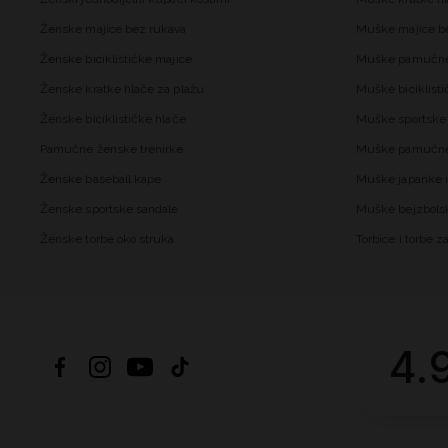
Ženske majice bez rukava
Muške majice b
Ženske biciklističke majice
Muške pamučne
Ženske kratke hlače za plažu
Muške biciklisti
Ženske biciklističke hlače
Muške sportske 
Pamučne ženske trenirke
Muške pamučne 
Ženske baseball kape
Muške japanke i
Ženske sportske sandale
Muške bejzbols
Ženske torbe oko struka
Torbice i torbe 
4.