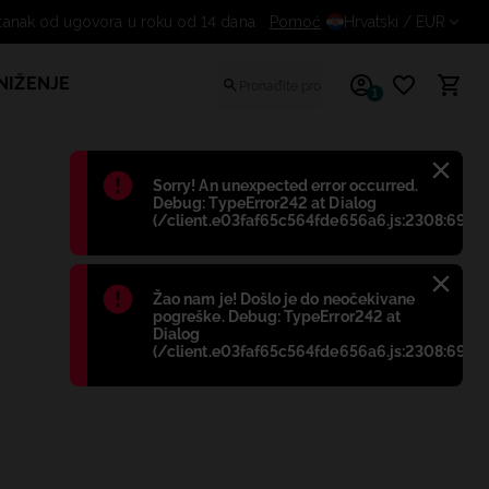
Besplatan odustanak od ugovor
Pomoć
Hrvatski
/ EUR
NIŽENJE
1
Błąd
:
Sorry! An unexpected error occurred.
Debug: TypeError242 at Dialog
(/client.e03faf65c564fde656a6.js:2308:698)
Błąd
:
Žao nam je! Došlo je do neočekivane
pogreške. Debug: TypeError242 at
Dialog
(/client.e03faf65c564fde656a6.js:2308:698)