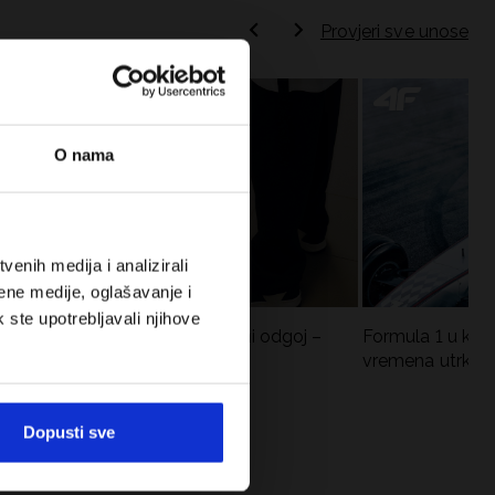
Provjeri sve unose
O nama
enih medija i analizirali
ene medije, oglašavanje i
k ste upotrebljavali njihove
Koje cipele nositi za tjelesni odgoj –
Formula 1 u krat
dilema za roditelje i djecu
vremena utrka, re
vozači
Dopusti sve