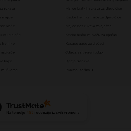
ez rukava
Majice kratkih rukava za djevojčice
 majice
Kratke trenirka hlače za djevojčice
čke hlače
Majice bez rukava za dječaci
kratke hlače
Kratke hlače za plažu za dječaci
trenirke
Kupaće gaće za dječaci
 natikače
Odjeća za tjelesni odgoj
ke kape
Dječje trenirke
za muškarce
Ruksaci za školu
9
Na temelju
455
recenzije
iz svih vremena