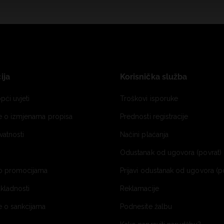
ija
Korisnička služba
pći uvjeti
Troškovi isporuke
je o izmjenama propisa
Prednosti registracije
ivatnosti
Načini plaćanja
Odustanak od ugovora (povrat) 
o promocijama
Prijavi odustanak od ugovora (p
ukladnosti
Reklamacije
e o sankcijama
Podnesite žalbu