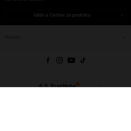
Idite u Centar za podršku
Prečaci
4.9
Na temelju
455
recenzije
iz svih vremena
Preuzmi Aplikaciju:
App Store
Google Play
App Gallery