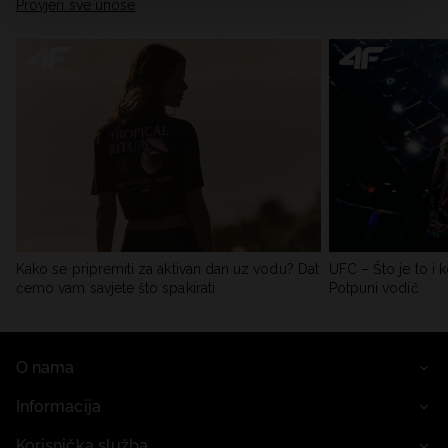
Provjeri sve unose
Kako se pripremiti za aktivan dan uz vodu? Dat
UFC – Što je to i k
ćemo vam savjete što spakirati
Potpuni vodič
O nama
Informacija
Korisnička služba