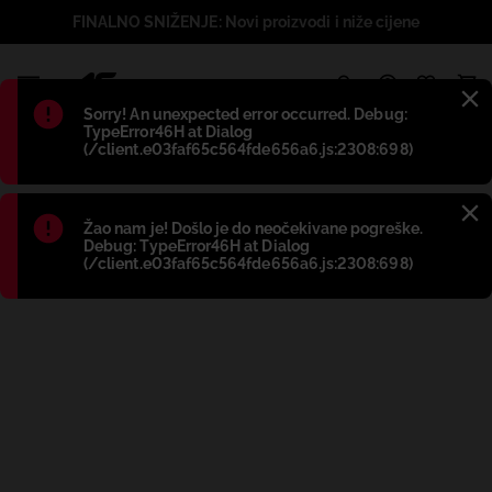
FINALNO SNIŽENJE: Novi proizvodi i niže cijene
1
Błąd
:
Sorry! An unexpected error occurred. Debug:
TypeError46H at Dialog
(/client.e03faf65c564fde656a6.js:2308:698)
Błąd
:
Žao nam je! Došlo je do neočekivane pogreške.
Debug: TypeError46H at Dialog
(/client.e03faf65c564fde656a6.js:2308:698)