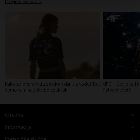
Provjeri sve unose
Kako se pripremiti za aktivan dan uz vodu? Dat
UFC – Što je to i k
ćemo vam savjete što spakirati
Potpuni vodič
O nama
Informacija
Korisnička služba