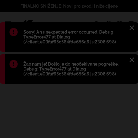
FINALNO SNIŽENJE: Novi proizvodi i niže cijene
1
Błąd
:
Sorry! An unexpected error occurred. Debug:
TypeError477 at Dialog
(/client.e03faf65c564fde656a6.js:2308:698)
Błąd
:
Žao nam je! Došlo je do neočekivane pogreške.
Debug: TypeError477 at Dialog
(/client.e03faf65c564fde656a6.js:2308:698)