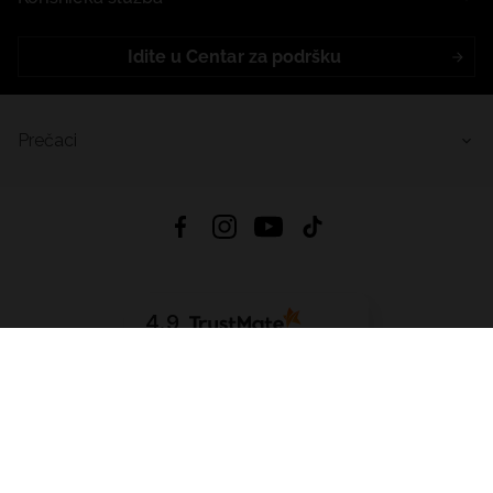
Idite u Centar za podršku
Prečaci
4.9
Na temelju
455
recenzije
iz svih vremena
Preuzmi Aplikaciju:
App Store
Google Play
App Gallery