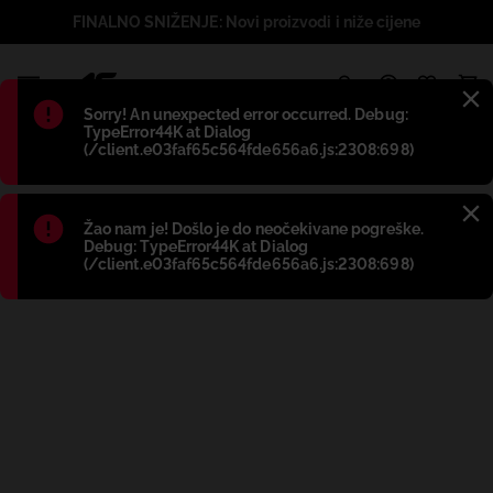
FINALNO SNIŽENJE: Novi proizvodi i niže cijene
1
Błąd
:
Sorry! An unexpected error occurred. Debug:
TypeError44K at Dialog
(/client.e03faf65c564fde656a6.js:2308:698)
Błąd
:
Žao nam je! Došlo je do neočekivane pogreške.
Debug: TypeError44K at Dialog
(/client.e03faf65c564fde656a6.js:2308:698)