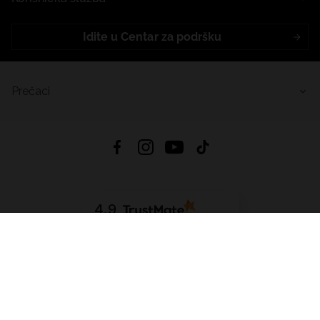
Idite u Centar za podršku
Prečaci
4.9
Na temelju
456
recenzije
iz svih vremena
Preuzmi Aplikaciju:
App Store
Google Play
App Gallery