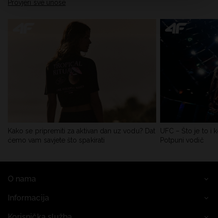
Provjeri sve unose
Kako se pripremiti za aktivan dan uz vodu? Dat
UFC – Što je to i k
ćemo vam savjete što spakirati
Potpuni vodič
O nama
Informacija
Korisnička služba