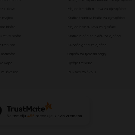
ez rukava
Majice kratkih rukava za djevojčice
 majice
Kratke trenirka hlače za djevojčice
čke hlače
Majice bez rukava za dječaci
kratke hlače
Kratke hlače za plažu za dječaci
trenirke
Kupaće gaće za dječaci
 natikače
Odjeća za tjelesni odgoj
ke kape
Dječje trenirke
za muškarce
Ruksaci za školu
9
Na temelju
455
recenzije
iz svih vremena