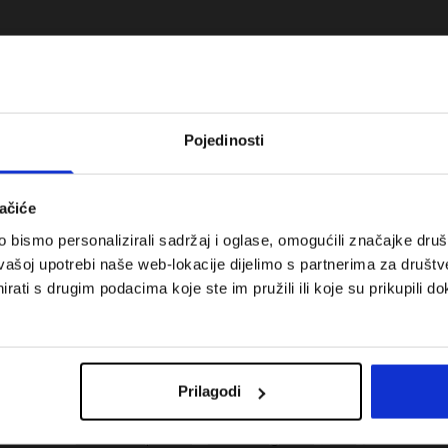
Pojedinosti
ačiće
bismo personalizirali sadržaj i oglase, omogućili značajke društv
vašoj upotrebi naše web-lokacije dijelimo s partnerima za društv
rati s drugim podacima koje ste im pružili ili koje su prikupili do
 koje su težinske
Nova kolekcija 4F za tenis i padel.
uni vodič
Sportska funkcionalnost susreće
moderan stil.
Prilagodi
Troškovi isporuke
Pronaći trgovinu
B2B