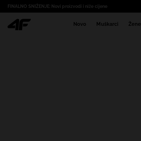
FINALNO SNIŽENJE: Novi proizvodi i niže cijene
Novo
Muškarci
Žen