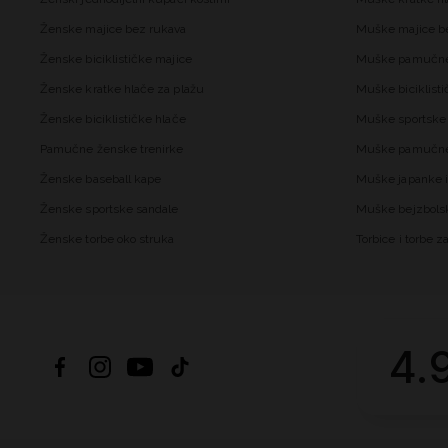
Ženske majice bez rukava
Muške majice b
Ženske biciklističke majice
Muške pamučne
Ženske kratke hlače za plažu
Muške biciklisti
Ženske biciklističke hlače
Muške sportske 
Pamučne ženske trenirke
Muške pamučne 
Ženske baseball kape
Muške japanke i
Ženske sportske sandale
Muške bejzbols
Ženske torbe oko struka
Torbice i torbe 
4.