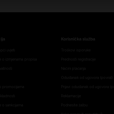
ija
Korisnička služba
pći uvjeti
Troškovi isporuke
je o izmjenama propisa
Prednosti registracije
ivatnosti
Načini plaćanja
Odustanak od ugovora (povrat) 
o promocijama
Prijavi odustanak od ugovora (p
ukladnosti
Reklamacije
e o sankcijama
Podnesite žalbu