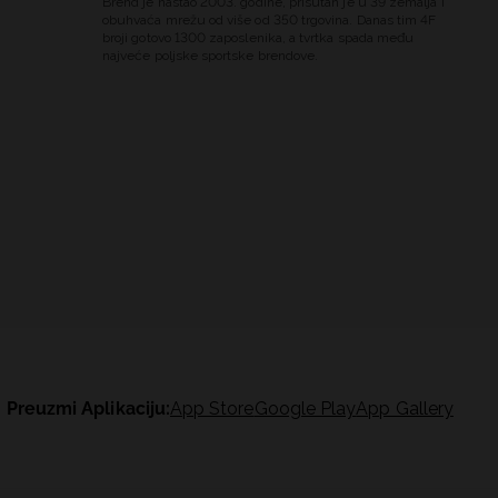
Brend je nastao 2003. godine, prisutan je u 39 zemalja i
obuhvaća mrežu od više od 350 trgovina. Danas tim 4F
broji gotovo 1300 zaposlenika, a tvrtka spada među
najveće poljske sportske brendove.
Preuzmi Aplikaciju:
App Store
Google Play
App Gallery