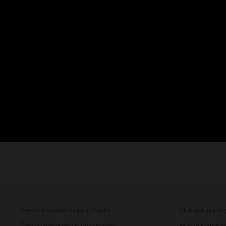
Ženski dvodijelni kupaći kostimi
Muške kupaće 
Ženski jednodijelni kupaći kostimi
Muške kratke hl