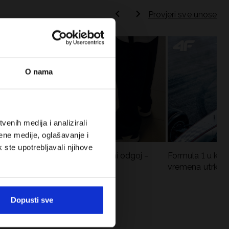
Provjeri sve unose
O nama
enih medija i analizirali
ene medije, oglašavanje i
k ste upotrebljavali njihove
Koje cipele nositi za tjelesni odgoj –
Formula 1 u krat
dilema za roditelje i djecu
vremena utrka, re
vozači
Dopusti sve