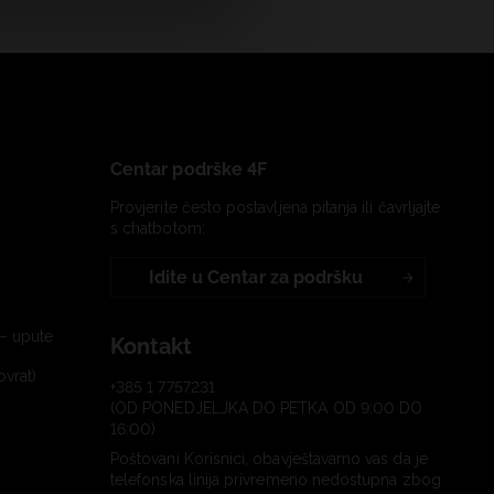
Centar podrške 4F
Provjerite često postavljena pitanja ili čavrljajte
s chatbotom:
Idite u Centar za podršku
– upute
Kontakt
ovrat)
+385 1 7757231
(OD PONEDJELJKA DO PETKA OD 9:00 DO
16:00)
Poštovani Korisnici, obavještavamo vas da je
telefonska linija privremeno nedostupna zbog