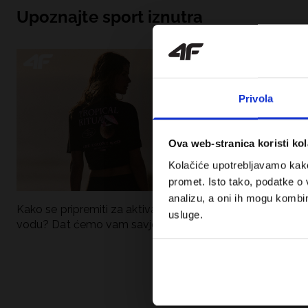
Upoznajte sport iznutra
Privola
Ova web-stranica koristi kol
Kolačiće upotrebljavamo kako 
promet. Isto tako, podatke o 
analizu, a oni ih mogu kombini
Kako se pripremiti za aktivan dan uz
UFC – Što je to i
usluge.
vodu? Dat ćemo vam savjete što
kategorije? Potp
spakirati