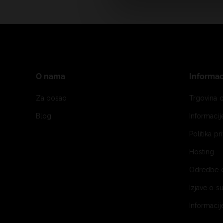
O nama
Informac
Za posao
Trgovina o
Blog
Informaci
Politika pr
Hosting
Odredbe 
Izjave o s
Informacij