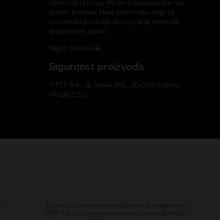
tehničkih razloga. Molimo kontaktirajte nas
putem e-maila. Naša telefonska linija za
korisničku podršku dostupna je samo na
engleskom jeziku.
Napiši poruku
Sigurnost proizvoda
OTCF S.A., ul. Saska 25C, 30-720 Kraków
info@otcf.pl
e
4F je poljski brend sportske odjeće koji pripada tvrtki
OTCF S.A., koju je osnovao i kojom upravlja Igor Klaja.