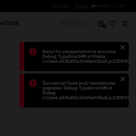
Dodatni popust za prijavljene kupce
Pomoć
Hrvatski
/ EUR
NIŽENJE
1
Błąd
:
Sorry! An unexpected error occurred.
Debug: TypeError34M at Dialog
(/client.e03faf65c564fde656a6.js:2308:698)
Błąd
:
Žao nam je! Došlo je do neočekivane
pogreške. Debug: TypeError34M at
Dialog
(/client.e03faf65c564fde656a6.js:2308:698)