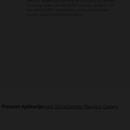
Brend je nastao 2003. godine, prisutan je u 39 zemalja i
obuhvaća mrežu od više od 350 trgovina. Danas tim 4F
broji gotovo 1300 zaposlenika, a tvrtka spada među
najveće poljske sportske brendove.
Preuzmi Aplikaciju:
App Store
Google Play
App Gallery