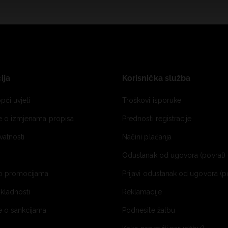
ija
Korisnička služba
pći uvjeti
Troškovi isporuke
je o izmjenama propisa
Prednosti registracije
ivatnosti
Načini plaćanja
Odustanak od ugovora (povrat) 
o promocijama
Prijavi odustanak od ugovora (p
ukladnosti
Reklamacije
e o sankcijama
Podnesite žalbu