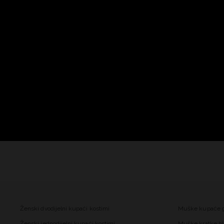
Ženski dvodijelni kupaći kostimi
Muške kupaće 
Ženski jednodijelni kupaći kostimi
Muške kratke hl