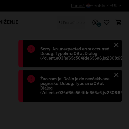
Dodatni popust za prijavljene kupce
Pomoć
Hrvatski
/ EUR
NIŽENJE
1
Błąd
:
Sorry! An unexpected error occurred.
Debug: TypeError09 at Dialog
(/client.e03faf65c564fde656a6.js:2308:698)
Błąd
:
Žao nam je! Došlo je do neočekivane
pogreške. Debug: TypeError09 at
Dialog
(/client.e03faf65c564fde656a6.js:2308:698)