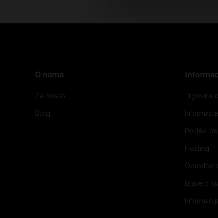
O nama
Informac
Za posao
Trgovina o
Blog
Informaci
Politika pr
Hosting
Odredbe 
Izjave o s
Informacij