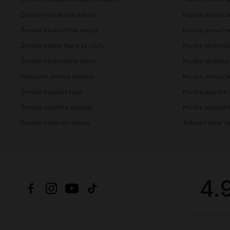
Ženske majice bez rukava
Muške majice b
Ženske biciklističke majice
Muške pamučne
Ženske kratke hlače za plažu
Muške biciklisti
Ženske biciklističke hlače
Muške sportske 
Pamučne ženske trenirke
Muške pamučne 
Ženske baseball kape
Muške japanke i
Ženske sportske sandale
Muške bejzbols
Ženske torbe oko struka
Torbice i torbe 
4.