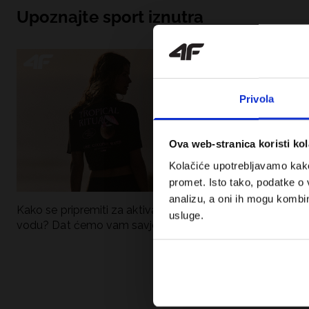
Upoznajte sport iznutra
Privola
Ova web-stranica koristi kol
Kolačiće upotrebljavamo kako 
promet. Isto tako, podatke o 
analizu, a oni ih mogu kombini
Kako se pripremiti za aktivan dan uz
UFC – Što je to i
usluge.
vodu? Dat ćemo vam savjete što
kategorije? Potp
spakirati