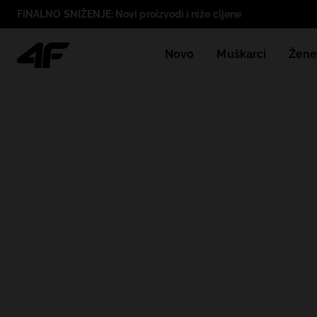
FINALNO SNIŽENJE: Novi proizvodi i niže cijene
Novo
Muškarci
Žen