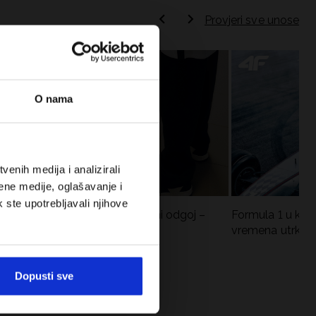
Provjeri sve unose
O nama
enih medija i analizirali
ene medije, oglašavanje i
k ste upotrebljavali njihove
Koje cipele nositi za tjelesni odgoj –
Formula 1 u krat
dilema za roditelje i djecu
vremena utrka, re
vozači
Dopusti sve