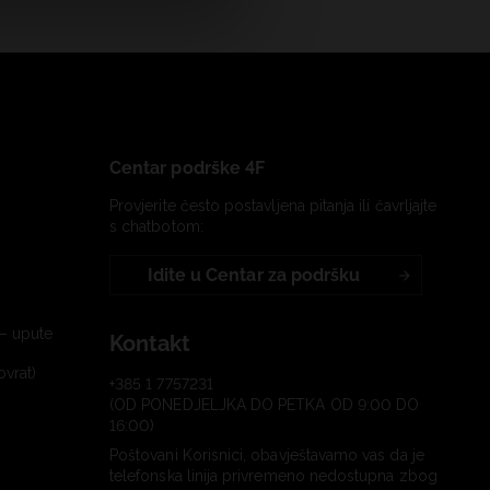
Centar podrške 4F
Provjerite često postavljena pitanja ili čavrljajte
s chatbotom:
Idite u Centar za podršku
– upute
Kontakt
ovrat)
+385 1 7757231
(OD PONEDJELJKA DO PETKA OD 9:00 DO
16:00)
Poštovani Korisnici, obavještavamo vas da je
telefonska linija privremeno nedostupna zbog