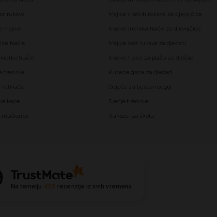
ez rukava
Majice kratkih rukava za djevojčice
 majice
Kratke trenirka hlače za djevojčice
čke hlače
Majice bez rukava za dječaci
kratke hlače
Kratke hlače za plažu za dječaci
trenirke
Kupaće gaće za dječaci
 natikače
Odjeća za tjelesni odgoj
ke kape
Dječje trenirke
za muškarce
Ruksaci za školu
9
Na temelju
455
recenzije
iz svih vremena