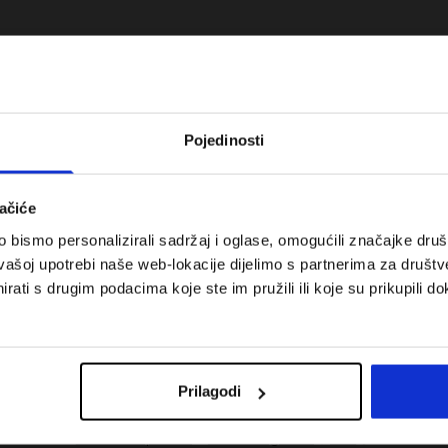
Pojedinosti
ačiće
bismo personalizirali sadržaj i oglase, omogućili značajke društv
vašoj upotrebi naše web-lokacije dijelimo s partnerima za društv
rati s drugim podacima koje ste im pružili ili koje su prikupili do
 koje su težinske
Nova kolekcija 4F za tenis i padel.
uni vodič
Sportska funkcionalnost susreće
moderan stil.
Prilagodi
Troškovi isporuke
Pronaći trgovinu
B2B