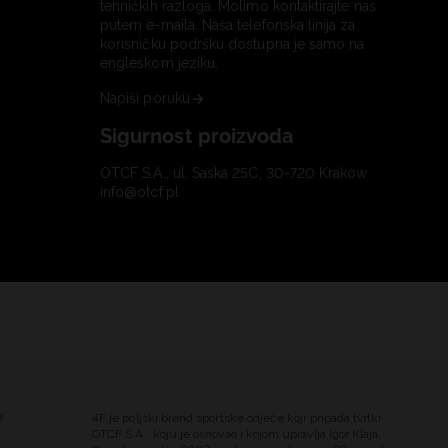
tehničkih razloga. Molimo kontaktirajte nas
putem e-maila. Naša telefonska linija za
korisničku podršku dostupna je samo na
engleskom jeziku.
Napiši poruku
Sigurnost proizvoda
OTCF S.A., ul. Saska 25C, 30-720 Kraków
info@otcf.pl
e
4F je poljski brend sportske odjeće koji pripada tvrtki
OTCF S.A., koju je osnovao i kojom upravlja Igor Klaja.