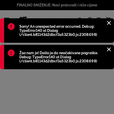
FINALNO SNIŽENJE: Novi proizvodi i niže cijene
1
Błąd
:
Sorry! An unexpected error occurred. Debug:
TypeError140 at Dialog
(/client.b81143d2dbcf3a5323b0.js:2308:698)
Błąd
:
Žao nam je! Došlo je do neočekivane pogreške.
Debug: TypeError140 at Dialog
(/client.b81143d2dbcf3a5323b0.js:2308:698)