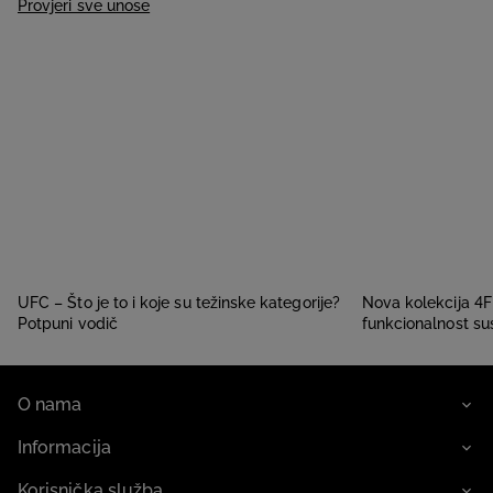
Provjeri sve unose
UFC – Što je to i koje su težinske kategorije?
Nova kolekcija 4F 
Potpuni vodič
funkcionalnost su
O nama
Informacija
Korisnička služba