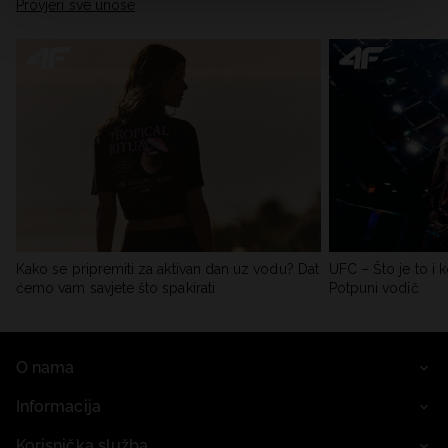
Provjeri sve unose
Kako se pripremiti za aktivan dan uz vodu? Dat
UFC – Što je to i k
ćemo vam savjete što spakirati
Potpuni vodič
O nama
Informacija
Korisnička služba