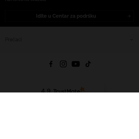
Idite u Centar za podršku
Prečaci
4.9
Na temelju
455
recenzije
iz svih vremena
Preuzmi Aplikaciju:
App Store
Google Play
App Gallery