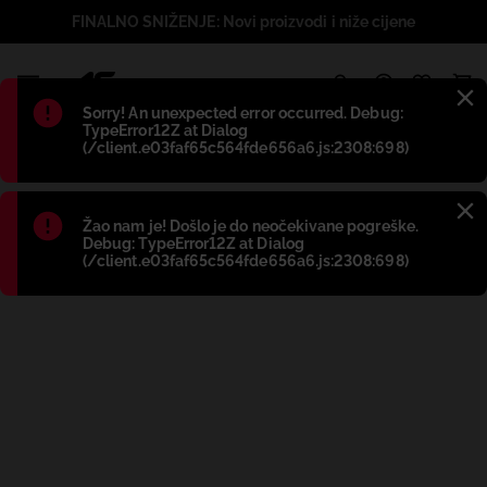
FINALNO SNIŽENJE: Novi proizvodi i niže cijene
1
Błąd
:
Sorry! An unexpected error occurred. Debug:
TypeError12Z at Dialog
(/client.e03faf65c564fde656a6.js:2308:698)
Błąd
:
Žao nam je! Došlo je do neočekivane pogreške.
Debug: TypeError12Z at Dialog
(/client.e03faf65c564fde656a6.js:2308:698)