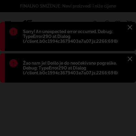
FINALNO SNIŽENJE: Novi proizvodi i niže cijene
1
Błąd
:
Sorry! An unexpected error occurred. Debug:
TypeError29O at Dialog
(/client.b0c1994c3679403e7a07.js:2266:698)
Błąd
:
Žao nam je! Došlo je do neočekivane pogreške.
Debug: TypeError29O at Dialog
(/client.b0c1994c3679403e7a07.js:2266:698)