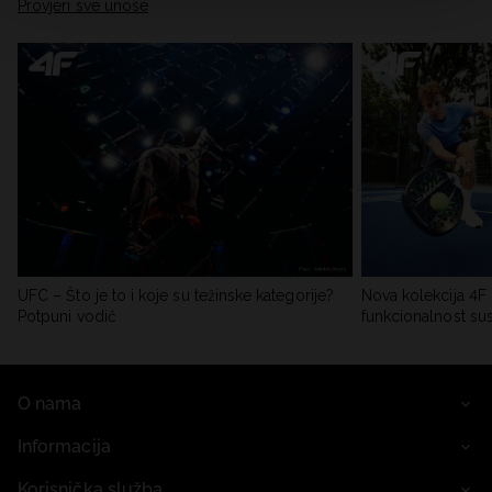
Provjeri sve unose
UFC – Što je to i koje su težinske kategorije?
Nova kolekcija 4F 
Potpuni vodič
funkcionalnost su
O nama
Informacija
Korisnička služba