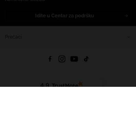
Idite u Centar za podršku
Prečaci
4.9
Na temelju
453
recenzije
iz svih vremena
Preuzmi Aplikaciju:
App Store
Google Play
App Gallery
Sva prava pridržana © 2026